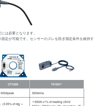
定には必要となります。
あり固定が可能です。センサーのズレを防ぎ測定条件を維持す
CT1000
701931*
1000Apeak
500Arms
〜500A:±1% of reading ±5mV
±（0.05% of rdg ＋
500A〜700Apeak:±2% of reading（振