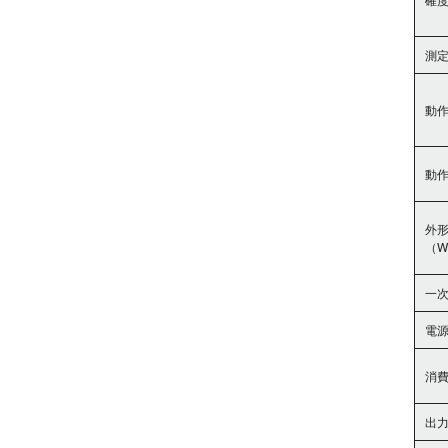
測
動
動
外
（W
一
電
消
出