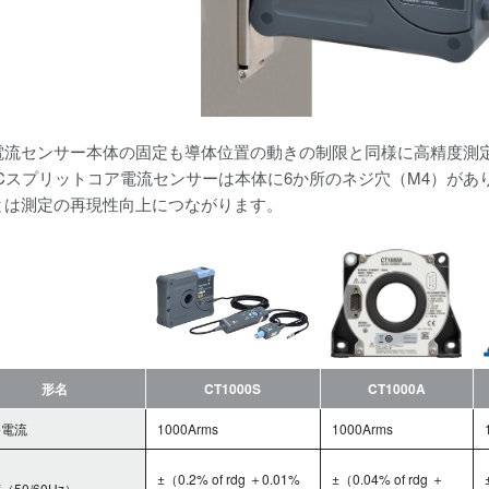
電流センサー本体の固定も導体位置の動きの制限と同様に高精度測
/DCスプリットコア電流センサーは本体に6か所のネジ穴（M4）が
とは測定の再現性向上につながります。
形名
CT1000S
CT1000A
格電流
1000Arms
1000Arms
±（0.2% of rdg ＋0.01%
±（0.04% of rdg ＋
（50/60Hz）