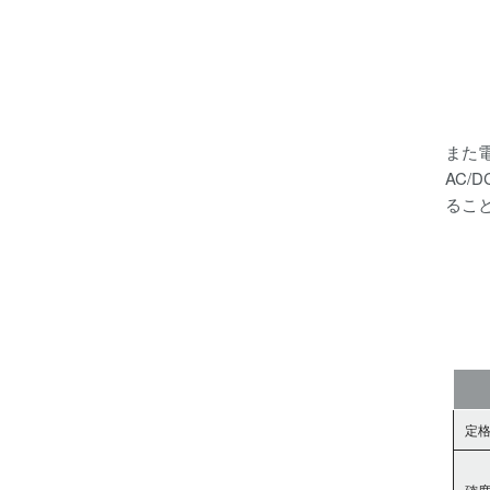
また
AC
るこ
定
確度