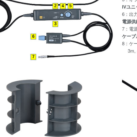
IVユニ
6：出
電源供
7：電
ケーブ
8：ケ
3m, 