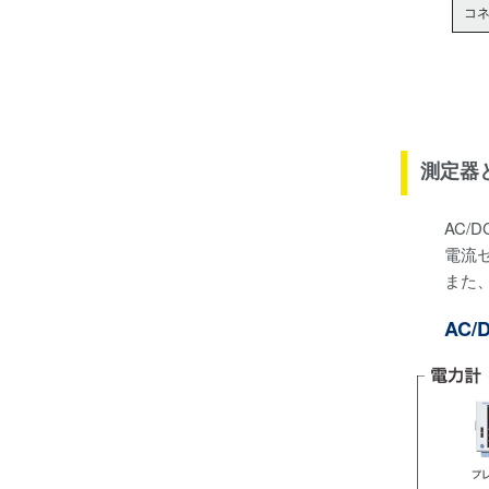
コ
測定器
AC
電流
また
AC