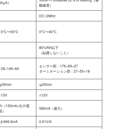
30μA）
幅確度）
DC~2MHz
10℃〜50℃
0℃〜40℃
80%RH以下
（結露しないこと）
センサー部：176×69×27
128×106×60
ターミネーション部：27×55×18
φ30mm
φ20mm
±15V
±12V
約（150mA+出力電
580mA（最大）
流）
666.6mA
0.01V/A