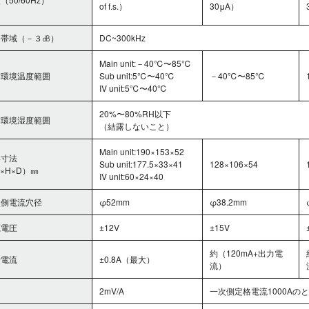
of f.s.）
30μA）
定帯域（－３㏈）
DC~300kHz
Main unit:－40℃〜85℃
作環境温度範囲
Sub unit:5℃〜40℃
－40℃〜85℃
IV unit:5℃〜40℃
20%〜80%RH以下
作環境湿度範囲
（結露しないこと）
Main unit:190×153×52
形寸法
Sub unit:177.5×33×41
128×106×54
×H×D）㎜
IV unit:60×24×40
次側電流穴径
φ52mm
φ38.2mm
源電圧
±12V
±15V
約（120mA+出力電
費電流
±0.8A（最大）
流）
力
2mV/A
一次側定格電流1000Aのとき