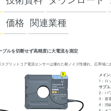
長
価格
関連業種
ーブルを切断せず高精度に大電流を測定
/DCスプリットコア電流センサーは優れた耐ノイズ性優れ、広帯域
メイン
1：ロ
サブユ
2：パワ
3：過
4：消
5：オ