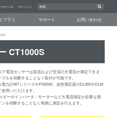
グローバル
サインイン
イブラリ
サポート
お問い合わせ
00S
CT1000S
トコア電流センサーは直流および交流の大電流が測定できま
ーブルを切断することなく取付が可能です。
力計WTシリーズやPX8000、波形測定器のDL950やDLM
て使用いただけます。
ネルギーやインバータ・モーターなど大電流測定が必要な測
インを切断することなく簡易に測定を行えます。