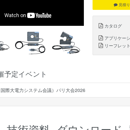
見積り
カタログ
アプリケー
リーフレッ
催予定イベント
E（国際大電力システム会議）パリ大会2026
細
技術資料
ダウンロード