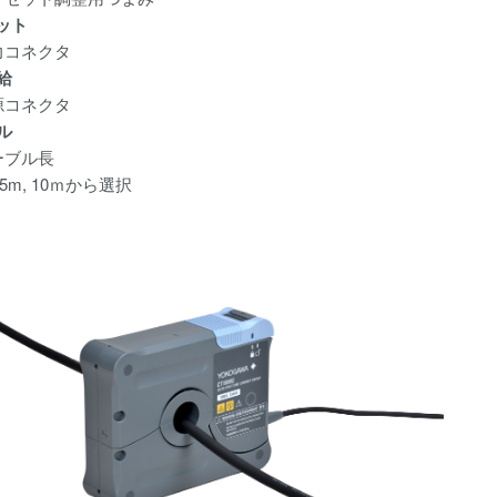
ット
力コネクタ
給
源コネクタ
ル
ーブル長
5m, 10ｍから選択