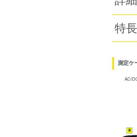
特
測定ケ
AC