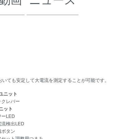
においても安定して大電流を測定することが可能です。
ユニット
ックレバー
ニット
ーLED
電流検出LED
磁ボタン
フセット調整用つまみ