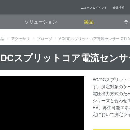
ニュース＆イベント
企業情報
ソリューション
製品
ラ
製品
アクセサリ
プローブ
AC/DCスプリットコア電流センサー CT10
/DCスプリットコア電流センサー 
AC/DCスプリッ
す。測定対象のケ
電圧出力方式のため電
シリーズと合わせ
EV、再生可能エ
定において測定ラ