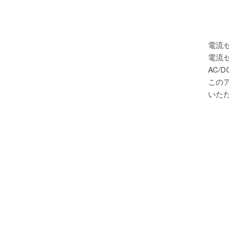
電流
電流
AC
この
いた