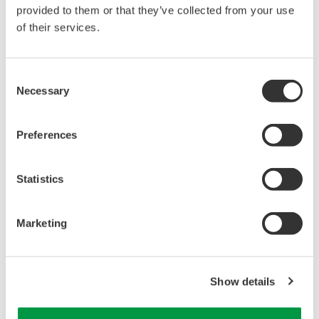
provided to them or that they’ve collected from your use
販売単位
：
1
価格 ¥352,000 （税抜）
of their services.
技術資料
ダウンロード
Consent
Necessary
Selection
Preferences
カタログ
高感度電流プローブ 701917(50MHz帯域)、
Statistics
701918(120MHz帯域)
(753.6 KB)
オシロスコープ/スコープコーダ アクセサリカタログ
(2.6
MB)
Marketing
取扱説明書
701917/701918 電流プローブユーザーズマニュアル
(1.4
Show details
MB)