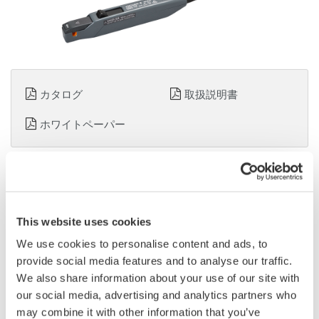
カタログ
取扱説明書
ホワイトペーパー
見積りのご相談
技術的なお問い合わせ
周波数帯域
：
DC～120MHz
This website uses cookies
連続最大入力範囲
：
5Arms
We use cookies to personalise content and ads, to
測定可能導体径
：
φ5mm
provide social media features and to analyse our traffic.
ケーブル長
：
センサーケーブル約 1.5m/ 電源ケーブル
We also share information about your use of our site with
約 1m
our social media, advertising and analytics partners who
電源
：
プローブ電源
may combine it with other information that you’ve
1mAからの微小電流測定に