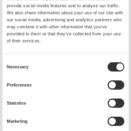
provide social media features and to analyse our traffic.
We also share information about your use of our site with
our social media, advertising and analytics partners who
見積りのご相談
技術的なお問い合わせ
may combine it with other information that you’ve
provided to them or that they’ve collected from your use
of their services.
本体保護用
販売単位:1
価格 ¥3,500 （税抜）
Consent
Necessary
Selection
お気軽にお問い合わせ・ご相談ください。
Preferences
お問い合わせ
Statistics
Marketing