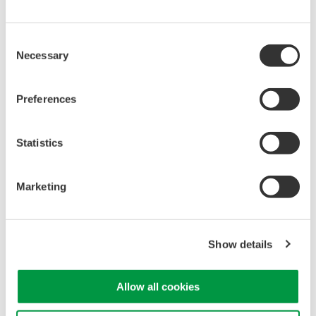
微弱信号などの測定で威力を発揮します。
より広帯域を高分解能で一括測定
Consent
Necessary
Selection
200001のデータポイント数により、高い分解能を保っ
たまま、より広い波長範囲を一括測定できます。
Preferences
データポイント数の不足に起因する波長分解能の著しい
低下や非効率な波長範囲の分割測定などの問題を解決
し、測定をより高精度化・効率化します。
Statistics
＊モデルによって異なります。
フリースペース構造の光入力部
Marketing
シングルモードおよびマルチモードファイバーに対
応。マルチモードファイバーでも挿入損失が少な
Show details
く、信号レベル低下による測定速度の低下を抑えま
す。
光コネクタ接続再現性に優れ、安定した測定を実
Allow all cookies
現。内部ファイバーとの接触によるファイバー接続