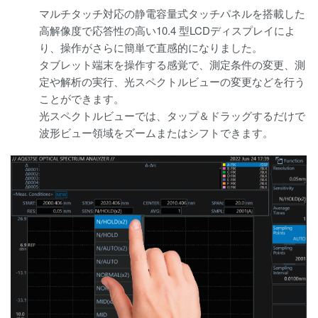
マルチタッチ対応の静電容量式タッチパネルを搭載した
高解像度で応答性の高い10.4 型LCDディスプレイによ
り、操作がさらに簡単で直感的になりました。
タブレット端末を操作する感覚で、測定条件の変更、測
定や解析の実行、光スペクトルビューの変更などを行う
ことができます。
光スペクトルビューでは、タップ＆ドラッグするだけで
波形ビュー領域をズームまたはシフトできます。