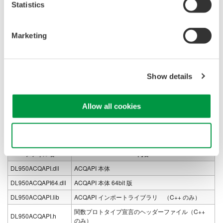
Statistics
API の初期化
測定器への接続と切断
各種パラメータ設定
Marketing
波形データの取得
Show details
ソフトウェア構成
Allow all cookies
本ソフトウェアは以下のパッケージ構成からなります。
DL950ACQAPI ユーサーズマニュアル
Use necessary cookies only
API 利用関連ファイル（下表）
ファイル名
内容
DL950ACQAPI.dll
ACQAPI 本体
DL950ACQAPI64.dll
ACQAPI 本体 64bit 版
DL950ACQAPI.lib
ACQAPI インポートライブラリ （C++ のみ）
関数プロトタイプ宣言のヘッダーファイル（C++
DL950ACQAPI.h
のみ）