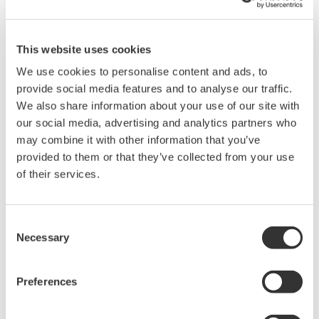
する最大時間になります）
10GbpsEthernet を用いた高速転送モードが有効な場
合、メモリー結合の制限により設定可能な最大レコ
This website uses cookies
ード長は以下のようになります。
We use cookies to personalise content and ads, to
メモリー結合の詳細については、「DL950 スコープ
provide social media features and to analyse our traffic.
コーダスタートガイド（IM DL950-03JA）」の付録
We also share information about your use of our site with
をご覧ください。
our social media, advertising and analytics partners who
標準モデル：250M
may combine it with other information that you’ve
/M1 モデル：1G
provided to them or that they’ve collected from your use
/M2 モデル：2G
of their services.
Consent
機能
Necessary
Selection
本ソフトウェアを利用して，以下の機能を実現できま
す。詳細機能につきましては，ユーサーズマニュアルを
Preferences
ご参考ください。