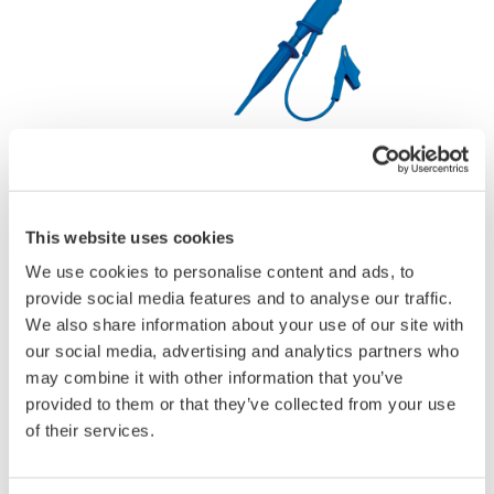
カタログ
取扱説明書
This website uses cookies
We use cookies to personalise content and ads, to
見積りのご相談
技術的なお問い合わせ
provide social media features and to analyse our traffic.
We also share information about your use of our site with
周波数帯域
：
DC～100MHz
our social media, advertising and analytics partners who
減衰比
：
10:1
may combine it with other information that you’ve
コネクタ
：
絶縁型BNC
provided to them or that they’ve collected from your use
入力抵抗/入力容量
：
10MΩ/約18pF
of their services.
最大入力電圧
：
1000V CAT II
プローブ全長
：
約1.5m