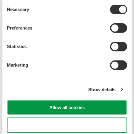
スコープコーダ絶縁入力モジュール用
Consent
販売単位
：
1
価格 ¥27,500 （税抜）
Necessary
Selection
Preferences
カタログ
オシロスコープ/スコープコーダ アクセサリカタログ
(2.6
MB)
Statistics
取扱説明書
Marketing
Model 700929 10：1プローブ(絶縁入力対応安全プローブ)
(334.6 KB)
Show details
お気軽にお問い合わせ・ご相談ください。
Allow all cookies
お問い合わせ
Use necessary cookies only