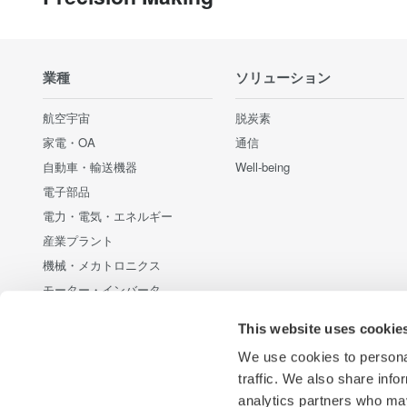
業種
ソリューション
航空宇宙
脱炭素
家電・OA
通信
自動車・輸送機器
Well-being
電子部品
電力・電気・エネルギー
産業プラント
機械・メカトロニクス
モーター・インバータ
通信・データセンター
This website uses cookie
新エネルギー・代替エネルギー
We use cookies to personal
半導体・組み込みシステム
traffic. We also share info
光・レーザー技術
analytics partners who may