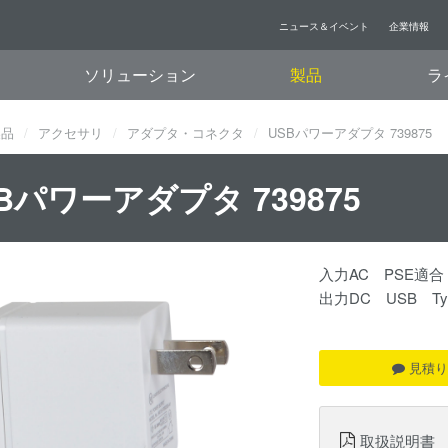
ニュース＆イベント
企業情報
ソリューション
製品
ラ
製品
アクセサリ
アダプタ・コネクタ
USBパワーアダプタ 739875
Bパワーアダプタ 739875
入力AC PSE適合
出力DC USB Ty
見積り
取扱説明書