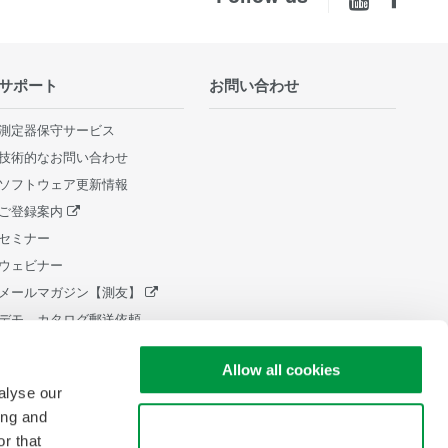
サポート
お問い合わせ
測定器保守サービス
技術的なお問い合わせ
ソフトウェア更新情報
ご登録案内
セミナー
ウェビナー
メールマガジン【測友】
デモ、カタログ郵送依頼
販売終了製品
Allow all cookies
ライフサイクルサポートポリシ
ー
alyse our
中小企業向け設備 税制証明書発
ing and
Use necessary cookies only
行
r that