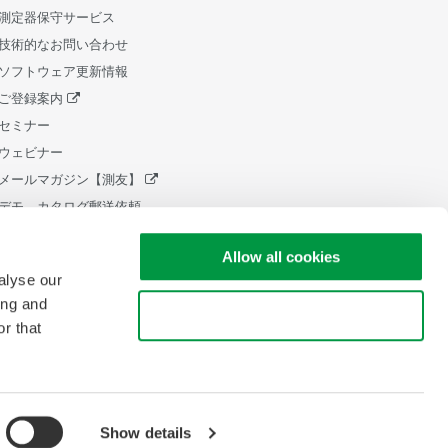
測定器保守サービス
技術的なお問い合わせ
ソフトウェア更新情報
ご登録案内
セミナー
ウェビナー
メールマガジン【測友】
デモ、カタログ郵送依頼
販売終了製品
Allow all cookies
ライフサイクルサポートポリシ
ー
alyse our
中小企業向け設備 税制証明書発
ing and
Use necessary cookies only
行
r that
Show details
pyright © 2008-2026 Yokogawa Test & Measurement Corporation