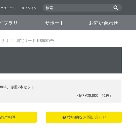
グローバル
サインイン
イブラリ
サポート
お問い合わせ
セサリ
測定リード B8506WA
：80A、赤黒2本セット
価格¥20,000（税抜）
のご相談
技術的なお問い合わせ