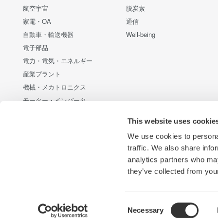
航空宇宙
脱炭素
家電・OA
通信
自動車・輸送機器
Well-being
電子部品
電力・電気・エネルギー
産業プラント
機械・メカトロニクス
モーター・インバータ
通信・データセンター
This website uses cookie
新エネルギー・代替エネルギー
We use cookies to personal
半導体・組み込みシステム
traffic. We also share info
光・レーザー技術
analytics partners who may
医療・ヘルスケア
they’ve collected from your
Consent
Necessary
横河電機
横河計測
プライバシーノーティス
サイトご利用
Selection