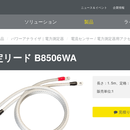
ニュース＆イベント
企業情報
ソリューション
製品
ラ
製品
パワーアナライザ｜電力測定器
電流センサー / 電力測定器用アク
リード B8506WA
長さ：1. 5m、定格
販売単位:1
見積り