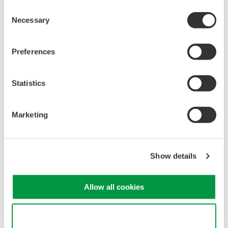
Consent
Necessary
Selection
Preferences
Statistics
Marketing
アプリケーションノート
アプリケーションノート
低電圧分散型発電システム
発電システムと電力系統の
にも対応する高調波測定機
Show details
電力パラメータ測定
能
Allow all cookies
Use necessary cookies only