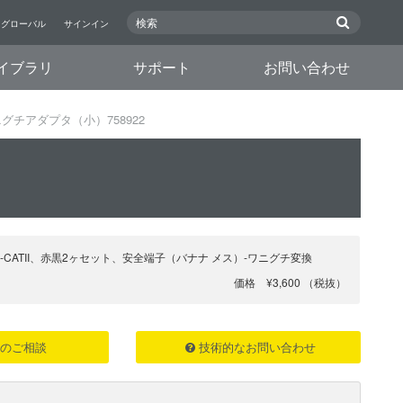
グローバル
サインイン
イブラリ
サポート
お問い合わせ
グチアダプタ（小）758922
rms-CATII、赤黒2ヶセット、安全端子（バナナ メス）-ワニグチ変換
価格 ¥3,600 （税抜）
のご相談
技術的なお問い合わせ