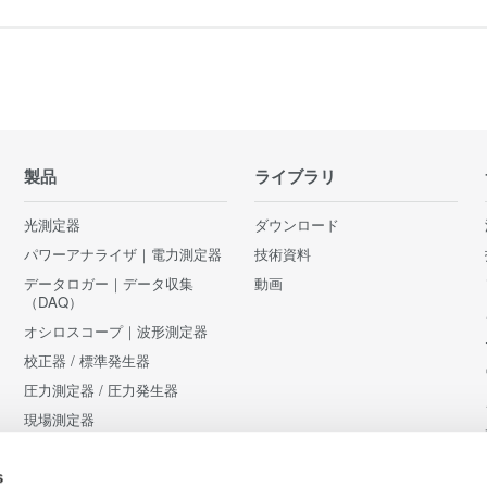
製品
ライブラリ
光測定器
ダウンロード
パワーアナライザ｜電力測定器
技術資料
データロガー｜データ収集
動画
（DAQ）
オシロスコープ｜波形測定器
校正器 / 標準発生器
圧力測定器 / 圧力発生器
現場測定器
アクセサリ
s
販売終了製品