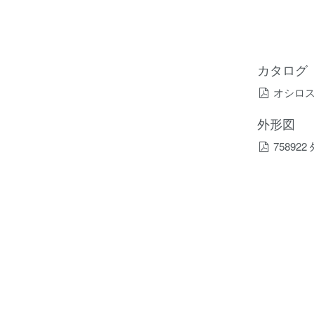
カタログ
オシロ
外形図
75892