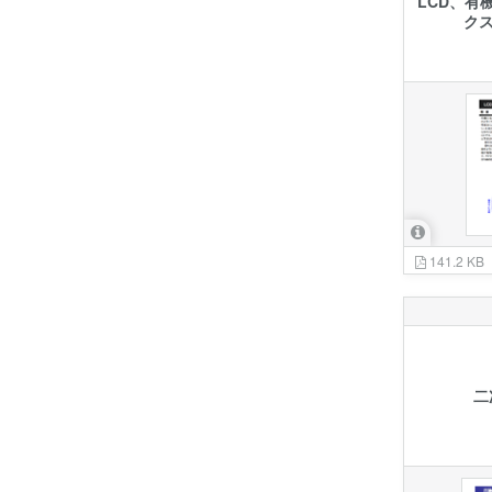
LCD、有
ク
141.2 KB
二