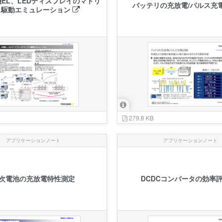
機EL、LEDディスプレイのマトリ
バッテリの充放電/パルス充
ス駆動エミュレーション
279.8 KB
アプリケーションノート
アプリケーションノート
次電池の充放電特性測定
DCDCコンバータの効率