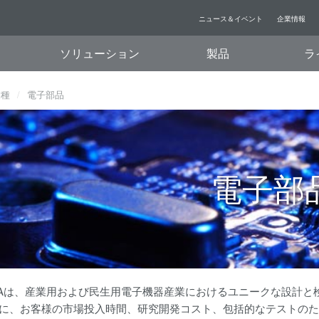
ニュース＆イベント
企業情報
ソリューション
製品
ラ
業種
電子部品
電子部
AWAは、産業用および民生用電子機器産業におけるユニークな設計
特に、お客様の市場投入時間、研究開発コスト、包括的なテストの