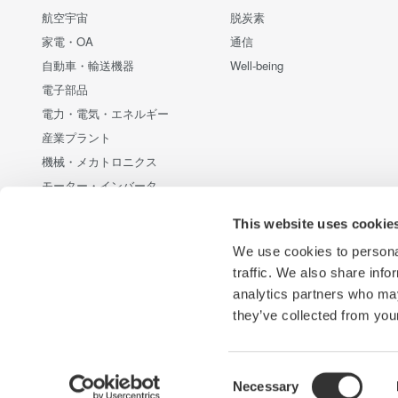
航空宇宙
脱炭素
家電・OA
通信
自動車・輸送機器
Well-being
電子部品
電力・電気・エネルギー
産業プラント
機械・メカトロニクス
モーター・インバータ
通信・データセンター
This website uses cookie
新エネルギー・代替エネルギー
We use cookies to personal
半導体・組み込みシステム
traffic. We also share info
光・レーザー技術
analytics partners who may
医療・ヘルスケア
they’ve collected from your
Consent
Necessary
横河電機
横河計測
プライバシーノーティス
サイトご利用
Selection