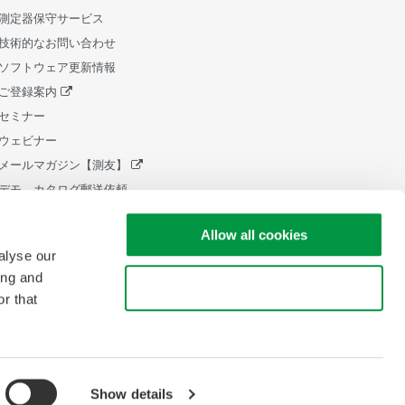
測定器保守サービス
技術的なお問い合わせ
ソフトウェア更新情報
ご登録案内
セミナー
ウェビナー
メールマガジン【測友】
デモ、カタログ郵送依頼
販売終了製品
Allow all cookies
ライフサイクルサポートポリシ
ー
alyse our
中小企業向け設備 税制証明書発
ing and
Use necessary cookies only
行
r that
Show details
pyright © 2008-2026 Yokogawa Test & Measurement Corporation