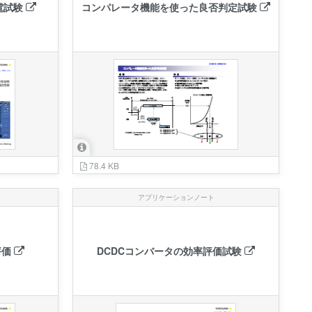
電試験
コンパレータ機能を使った良否判定試験
78.4 KB
アプリケーションノート
評価
DCDCコンバータの効率評価試験