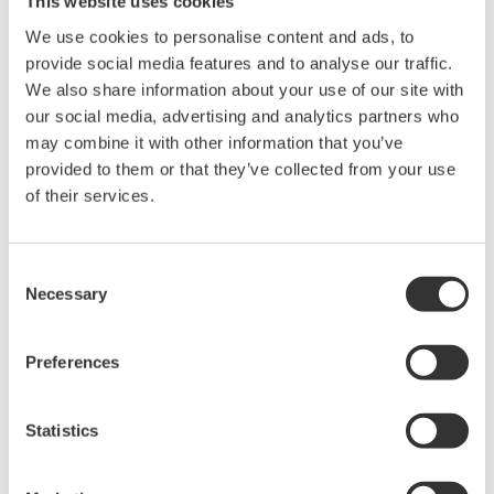
This website uses cookies
We use cookies to personalise content and ads, to
provide social media features and to analyse our traffic.
We also share information about your use of our site with
our social media, advertising and analytics partners who
may combine it with other information that you’ve
見積りのご相談
技術的なお問い合わせ
provided to them or that they’ve collected from your use
of their services.
91051用コネクタセット（クイックアダプタ/圧力変換アダプタ/フレキ
シブルホース/シールテープ）
Consent
販売単位:1
価格¥18,000（税抜）
Necessary
Selection
Preferences
お気軽にお問い合わせ・ご相談ください。
Statistics
お問い合わせ