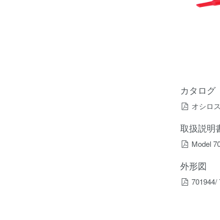
カタログ
オシロ
取扱説明
Model 
外形図
701944/ 