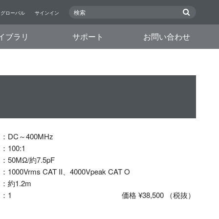
グローバル
サインイン
イブラリ
サポート
お問い合わせ
：
DC～400MHz
：
100:1
：
50MΩ/約7.5pF
：
1000Vrms CAT II、4000Vpeak CAT O
：
約1.2m
：
1
価格 ¥38,500 （税抜）