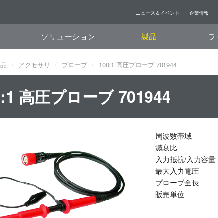
ニュース＆イベント
企業情報
ソリューション
製品
ラ
製品
アクセサリ
プローブ
100:1 高圧プローブ 701944
0:1 高圧プローブ 701944
周波数帯域
減衰比
入力抵抗/入力容量
最大入力電圧
プローブ全長
販売単位