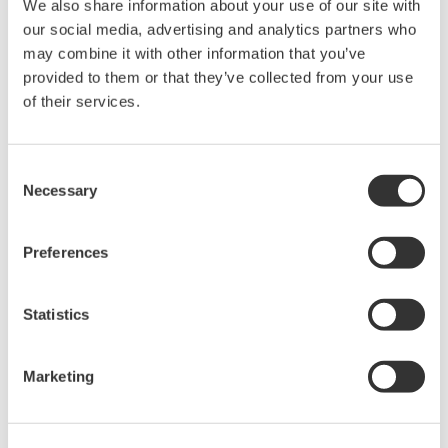
We also share information about your use of our site with
見積りのご相談
技術的なお問い合わせ
our social media, advertising and analytics partners who
may combine it with other information that you’ve
DL716用、不透明
provided to them or that they’ve collected from your use
of their services.
販売単位:1
価格 ¥6,000 （税抜）
Consent
Necessary
Selection
お気軽にお問い合わせ・ご相談ください。
Preferences
お問い合わせ
Statistics
Marketing
Precision Making