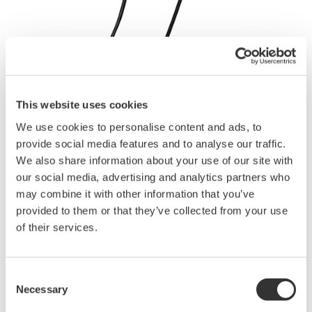
取扱説明書
This website uses cookies
We use cookies to personalise content and ads, to
provide social media features and to analyse our traffic.
見積りのご相談
技術的なお問い合わせ
We also share information about your use of our site with
our social media, advertising and analytics partners who
周波数帯域
：
40Hz~3.5kHz
may combine it with other information that you’ve
測定範囲
：
AC0~200Arms
provided to them or that they’ve collected from your use
測定可能導体径
：
φ30mm
of their services.
ケーブル長
：
約 2.8m
出力端子
：
絶縁型BNC
販売単位
：
1
価格 ¥20,000 （税抜）
Consent
Necessary
Selection