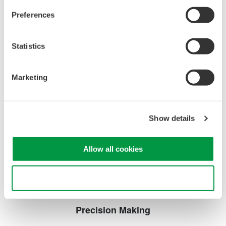
取扱説明書
Preferences
720930、720931 電流クランププローブ
(538.5 KB)
外形図
Statistics
720930、720931 電流クランププローブ
(379.4 KB)
Marketing
お気軽にお問い合わせ・ご相談ください。
Show details
お問い合わせ
Allow all cookies
Use necessary cookies only
Precision Making