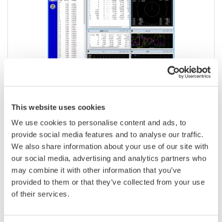
This website uses cookies
WTViewer 760121
We use cookies to personalise content and ads, to
WTViewerは、WT3000（E）、WT1800（E）、
provide social media features and to analyse our traffic.
WT500、もしくはWT1600/ WT210/ WT230で測定し
We also share information about your use of our site with
た数値や波形データをUSB、イーサネット、GP-IB、
our social media, advertising and analytics partners who
シリアル（RS-232）通信経由でPCに読み込み、簡易
may combine it with other information that you’ve
波形表示や、数値の表示・保存ができるソフトウェ
provided to them or that they’ve collected from your use
アです。
of their services.