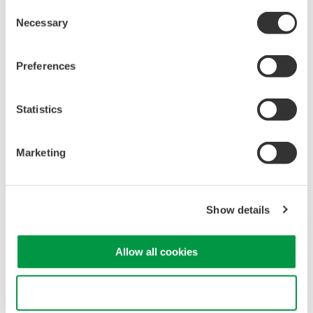
Consent
Necessary
Selection
Preferences
Statistics
Marketing
PowerViewerPlus 760881
PX8000で捕捉した波形データをパーソナルコンピュ
Show details
ータ（以降PC）に転送し、電力および波形パラメー
タ演算と解析をスムーズに行うことができる専用ソ
Allow all cookies
フトウェアです。
Use necessary cookies only