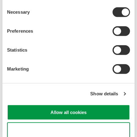
Consent
Necessary
Selection
カタログ
10：1 パッシブプローブ （広温度範囲） 702907
(731.2
Preferences
KB)
オシロスコープ/スコープコーダ アクセサリカタログ
(2.6
Statistics
MB)
取扱説明書
Marketing
Model 702907 10:1パッシブプローブ (広温度動作範囲 非絶
縁型BNC用)
(711.3 KB)
Show details
お気軽にお問い合わせ・ご相談ください。
Allow all cookies
お問い合わせ
Use necessary cookies only