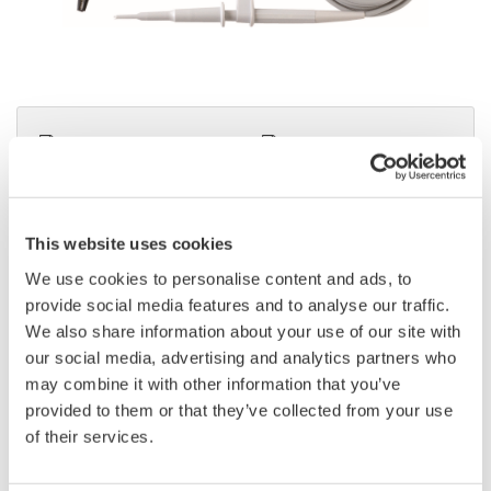
カタログ
取扱説明書
見積りのご相談
技術的なお問い合わせ
This website uses cookies
We use cookies to personalise content and ads, to
周波数帯域
：
DC～200MHz
provide social media features and to analyse our traffic.
減衰比
：
10:1
We also share information about your use of our site with
入力抵抗/入力容量
：
10MΩ／約18pF
our social media, advertising and analytics partners who
最大入力電圧
：
±1000V(DC+ACpeak) CAT II
may combine it with other information that you’ve
プローブ全長
：
約2.5m（ピンチャーチップ含む ）
provided to them or that they’ve collected from your use
広温度範囲動作（-40℃~+85℃）
of their services.
DLM3000、DLM5000、DLM5000HD用
販売単位
：
1
価格 ¥33,000 （税抜）