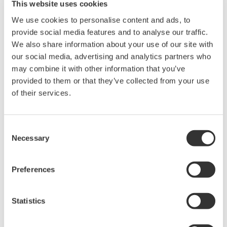
This website uses cookies
We use cookies to personalise content and ads, to
provide social media features and to analyse our traffic.
We also share information about your use of our site with
our social media, advertising and analytics partners who
may combine it with other information that you’ve
見積りのご相談
技術的なお問い合わせ
provided to them or that they’ve collected from your use
of their services.
センサーヘッド用のコネクタアダプタ（FCコネクタ用）
対応機種
Consent
AQ740023 センサーヘッド
Necessary
Selection
Preferences
お気軽にお問い合わせ・ご相談ください。
Statistics
お問い合わせ