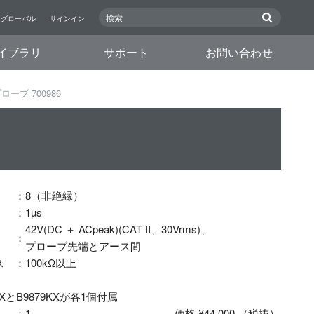
グローバル
サインイン
イブラリ
サポート
お問い合わせ
ーブ 700986
：
8（非絶縁）
：
1µs
42V(DC ＋ ACpeak)(CAT II、30Vrms)、
：
プローブ先端とアース間
ス
：
100kΩ以上
XとB9879KXが各1個付属
：
1
価格 ¥44,000 （税抜）