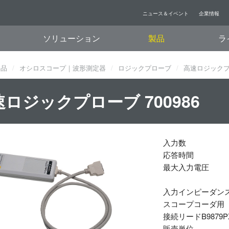
ニュース＆イベント
企業情報
ソリューション
製品
ラ
製品
オシロスコープ｜波形測定器
ロジックプローブ
高速ロジックプロ
ロジックプローブ 700986
入力数
応答時間
最大入力電圧
入力インピーダン
スコープコーダ用
接続リードB9879P
販売単位