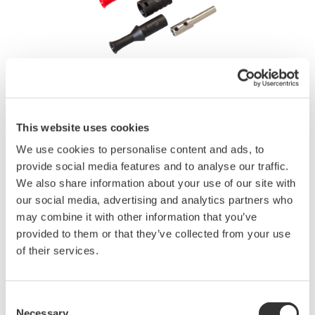
This website uses cookies
取扱説明書
We use cookies to personalise content and ads, to
provide social media features and to analyse our traffic.
We also share information about your use of our site with
見積りのご相談
技術的なお問い合わせ
our social media, advertising and analytics partners who
may combine it with other information that you’ve
provided to them or that they’ve collected from your use
安全端子アダプタ（ネジ締めタイプ、電流入力用)
of their services.
販売単位:2個
価格 ¥4,000 （税抜）
(1セット)
Consent
Necessary