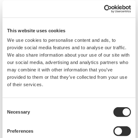
カタログ
取扱説明書
This website uses cookies
見積りのご相談
技術的なお問い合わせ
We use cookies to personalise content and ads, to
provide social media features and to analyse our traffic.
We also share information about your use of our site with
定格電圧： 1000V CAT II 二重絶縁 ( 対地間電圧 )
our social media, advertising and analytics partners who
クリンピング幅：最大約 5mm
シャフト長：200mm
may combine it with other information that you’ve
絶縁入力対応安全プローブ (700929、701947 など ) 用
provided to them or that they’ve collected from your use
販売単位:1
価格 ¥16,500 （税抜）
of their services.
カタログ
Consent
Necessary
Selection
オシロスコープ/スコープコーダ アクセサリカタログ
(2.6
MB)
Preferences
取扱説明書