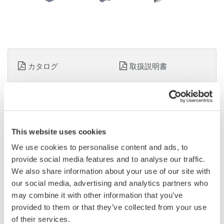
カタログ
取扱説明書
ホワイトペーパー
見積りのご相談
技術的なお問い合わせ
This website uses cookies
We use cookies to personalise content and ads, to
周波数帯域
：
DC～10MHz
provide social media features and to analyse our traffic.
連続最大入力範囲
：
150Arms
We also share information about your use of our site with
測定可能導体径
：
φ20mm
our social media, advertising and analytics partners who
ケーブル長
：
センサーケーブル約 2m/ 電源ケーブル約
may combine it with other information that you’ve
1m
provided to them or that they’ve collected from your use
電源
：
プローブ電源
of their services.
販売単位
：
1
価格 ¥297,000 （税抜）