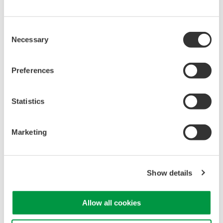
Consent
Necessary
技術資料
ダウンロード
Selection
Preferences
カタログ
Statistics
オシロスコープ/スコープコーダ アクセサリカタログ
(2.6
MB)
Marketing
取扱説明書
701930 電流プローブ
(0.9 MB)
Show details
Allow all cookies
お気軽にお問い合わせ・ご相談ください。