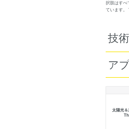
択肢はすべ
ています。
技
ア
太陽光＆風
T