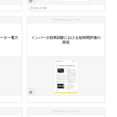
344.4 KB
アプリケーションノート
ーター電⼒
インバータ効率試験における短時間評価の
実現
アプリケーションノート