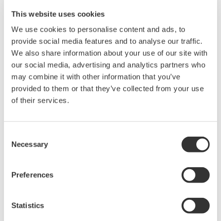
This website uses cookies
最大128chまで拡張可能
We use cookies to personalise content and ads, to
SL1000（16ch）が最大8台連結でき、最大128ch 使
provide social media features and to analyse our traffic.
用可能に！
We also share information about your use of our site with
高速捕捉
our social media, advertising and analytics partners who
may combine it with other information that you’ve
全16チャネル同時に最高サンプルレート
provided to them or that they’ve collected from your use
100MS/s、最短サンプル周期10ns
of their services.
*
100MS/s、12ビット、帯域20MHz、1kV
絶縁モジ
ュール
マルチサンプルレートに対応し、同時に異なる4
Consent
種のサンプルレートで測定可能
Necessary
Selection
* 702902(10:1)/ 700929(10:1)/ 701947(100:1)との
組み合わせ時
Preferences
高速転送・表示更新・保存
USB2.0、Ethernet 1000BASE-T（オプション）で
Statistics
PCへ高速データ転送
PCモニターで高速リアルタイム表示（GIGAZoom