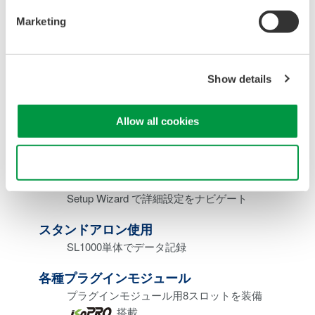
*
エンジン）
Marketing
PCのハードディスクやSL1000の内蔵ハードディ
スク（オプション）にリアルタイムハードディス
*
ク記録
（最高速度1.6MS/s=100kS/s×16ch）
Show details
* PCの性能、計測条件に依存します。
簡単操作
Allow all cookies
簡単操作のアクイジションソフトウェアを標準添
付
Use necessary cookies only
複雑な設定なしにすぐに測定開始・直感的な操作
画面
Setup Wizard で詳細設定をナビゲート
スタンドアロン使用
SL1000単体でデータ記録
各種プラグインモジュール
プラグインモジュール用8スロットを装備
搭載