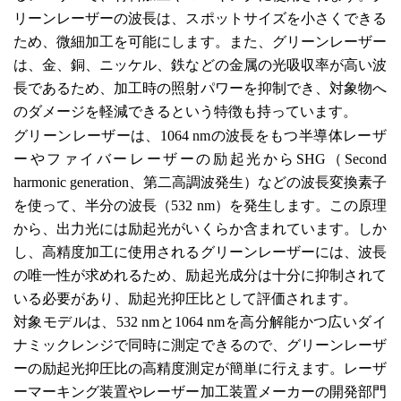
リーンレーザーの波長は、スポットサイズを小さくできる
ため、微細加工を可能にします。また、グリーンレーザー
は、金、銅、ニッケル、鉄などの金属の光吸収率が高い波
長であるため、加工時の照射パワーを抑制でき、対象物へ
のダメージを軽減できるという特徴も持っています。
グリーンレーザーは、
1064 nm
の波長をもつ半導体レーザ
ーやファイバーレーザーの励起光から
SHG
（
Second
harmonic generation
、
第二高調波発生）などの波長変換素子
を使って、半分の波長（
532 nm
）を発生します。この原理
から、出力光には励起光がいくらか含まれています。しか
し、高精度加工に使用されるグリーンレーザーには、波長
の唯一性が求めれるため、励起光成分は十分に抑制されて
いる必要があり、励起光抑圧比として評価されます。
対象モデルは、
532
nm
と
1064 nm
を高分解能かつ広いダイ
ナミックレンジで同時に測定できるので、グリーンレーザ
ーの励起光抑圧比の高精度測定が簡単に行えます。レーザ
ーマーキング装置やレーザー加工装置メーカーの開発部門