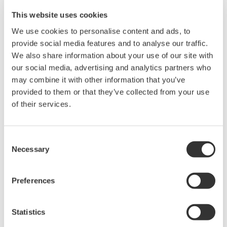
This website uses cookies
We use cookies to personalise content and ads, to
provide social media features and to analyse our traffic.
We also share information about your use of our site with
our social media, advertising and analytics partners who
may combine it with other information that you’ve
provided to them or that they’ve collected from your use
of their services.
91061用コネクタセット（高圧用ホース/クイックアダプタ/変換アダプ
Consent
タ/シールテープ/六角レンチ）
Necessary
Selection
販売単位:1
価格 ¥55,000 （税抜）
Preferences
お気軽にお問い合わせ・ご相談ください。
Statistics