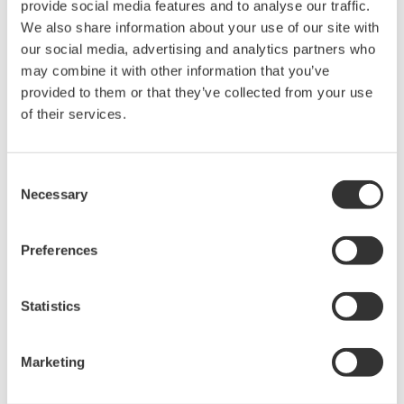
provide social media features and to analyse our traffic.
We also share information about your use of our site with
高電圧差動プローブ 700924
our social media, advertising and analytics partners who
may combine it with other information that you’ve
100MHz、1000:1/100:1、差動入力電
provided to them or that they’ve collected from your use
圧：±1400V(DC+ACpeak)(1000:1)、
of their services.
電源：電池駆動またはプローブ電源
販売単位:1
価格 ¥80,000 （税抜）
Consent
Necessary
Selection
Preferences
高電圧差動プローブ 700925
15MHz、100:1/10:1、差動入力電
Statistics
圧：±500V(DC+ACpeak)(100:1)、電
源：電池駆動またはプローブ電源
販売単位:1
Marketing
価格 ¥50,000 （税抜）