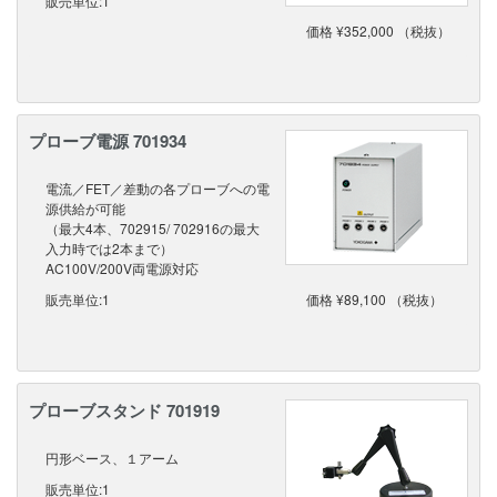
販売単位:1
価格 ¥352,000 （税抜）
プローブ電源 701934
電流／FET／差動の各プローブへの電
源供給が可能
（最大4本、702915/ 702916の最大
入力時では2本まで）
AC100V/200V両電源対応
販売単位:1
価格 ¥89,100 （税抜）
プローブスタンド 701919
円形ベース、１アーム
販売単位:1