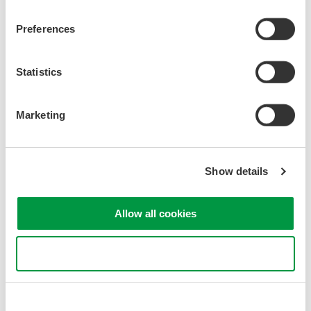
11月
Preferences
計測展2018 OSAKA
Statistics
2018年11月7日 - 9日
展示会
Marketing
イベントアーカイブ
Show details
2026
2025
2024
2023
2022
Allow all cookies
2021
2020
2019
2018
2017
Use necessary cookies only
2016
2015
2014
2013