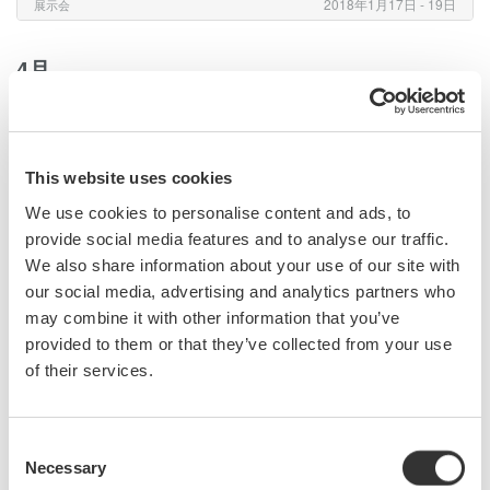
2018年1月17日 - 19日
展示会
4月
第18回 光通信技術展（FOE 2018）
2018年4月4日 - 6日
展示会
This website uses cookies
We use cookies to personalise content and ads, to
第36回 モータ技術展 TECHNO-FRONTIER 2018
provide social media features and to analyse our traffic.
We also share information about your use of our site with
2018年4月18日 - 20日
展示会
our social media, advertising and analytics partners who
may combine it with other information that you’ve
9月
provided to them or that they’ve collected from your use
of their services.
第１回 [名古屋] EV・HEV駆動システム技術展（名古
屋オートモーティブワールド）
Consent
Necessary
2018年9月5日 - 7日
展示会
Selection