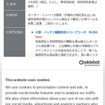
￥3,000（税込。ただし、事前登録者、招待状持参者は
入 場 料
無料。）
出展内容
モーター・インバータ開発・評価向け測定器をはじめ、
磁性材料評価からシステム検証まで幅広い計測ツールを
多数ご提案、ご紹介いたします。
出展予定製品
小型・バッテリ駆動対応スコープコーダ DL350
New!
高速測定と長時間測定の機能を兼ね備えたポータ
ブル測定機です。 上位機種と共通の18種類のプラ
グインモジュールを組み合わせることで、様々な
物理信号を高品質に測定できます。 高い耐ノイズ
性能とA4サイズのコンパクトボディにより、ロボ
ットの導入試験からEV用モーターの車載評価ま
で、フィールドでの幅広い測定ニーズに応えま
す。
高速・絶縁・多チャネル入力スコープコーダ
This website uses cookies
DL850EV
モーター駆動波形や制御信号の長時間に渡る過渡
We use cookies to personalise content and ads, to
的な変化を高速・高分解能で波形測定できる、耐
provide social media features and to analyse our traffic.
ノイズ性に優れた多チャネル絶縁型データレコー
We also share information about your use of our site with
ダです。 強力な演算機能（オプション）により、
電圧電流波形を観測しながらサイクル毎の電力パ
our social media, advertising and analytics partners who