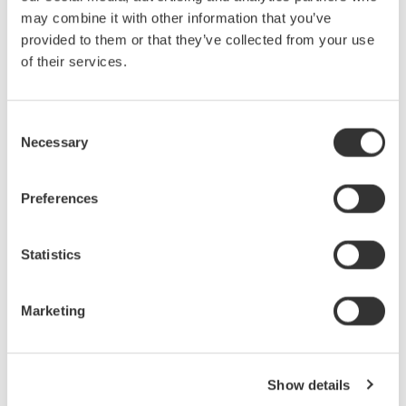
ラメータ演算が可能なだけでなく、エンコーダや
may combine it with other information that you’ve
レゾルバの回転角のトレンドなどもリアルタイム
provided to them or that they’ve collected from your use
で演算・表示・記録できます。 多彩な入力モジュ
of their services.
ールを組み合わせることで、システム全体の評
価・解析を行うことができます。
オシロスコープ DLM4000
&
DLM2000Enhancedシリーズ
Consent
モーター、インバータの開発では、電圧・電流、
Necessary
Selection
各種制御信号など、同時に複数のポイントにわた
って波形測定する必要があります。 DLM2000シ
リーズではアナログ4chまたはアナログ3ch+ロジ
Preferences
ック8bit、DLM4000シリーズではアナログ8ch+ロ
ジック最大16bitの多チャネル同時測定が可能で
す。 メモリーはクラス最長となる250Mポイント
Statistics
まで拡張可能。変化が比較的ゆっくりしている測
定対象であっても、高い時間分解能での詳細な波
形測定が可能です。 組込みシステムや車載の各種
制御用のシリアルバス解析機能オプションを搭載
Marketing
することにより、デコード表示解析が可能です。
また、過去に取り込んだ波形を自動記憶するヒス
トリ機能により、効率的に測定、解析を行うこと
ができます。
Show details
プレシジョンパワーアナライザ WT3000E
&