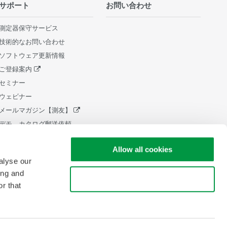
サポート
お問い合わせ
測定器保守サービス
技術的なお問い合わせ
ソフトウェア更新情報
ご登録案内
セミナー
ウェビナー
メールマガジン【測友】
デモ、カタログ郵送依頼
販売終了製品
Allow all cookies
ライフサイクルサポートポリシ
ー
alyse our
中小企業向け設備 税制証明書発
ing and
Use necessary cookies only
行
r that