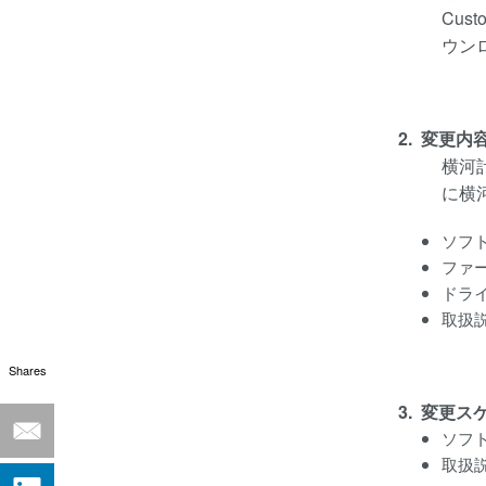
Cus
ウン
2. 変更内
横河
に横
ソフ
ファ
ドラ
取扱
Shares
3. 変更
ソフト
取扱説