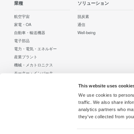
業種
ソリューション
航空宇宙
脱炭素
家電・OA
通信
自動車・輸送機器
Well-being
電子部品
電力・電気・エネルギー
産業プラント
機械・メカトロニクス
モーター・インバータ
通信・データセンター
This website uses cookie
新エネルギー・代替エネルギー
We use cookies to personal
半導体・組み込みシステム
traffic. We also share info
光・レーザー技術
analytics partners who may
医療・ヘルスケア
they’ve collected from your