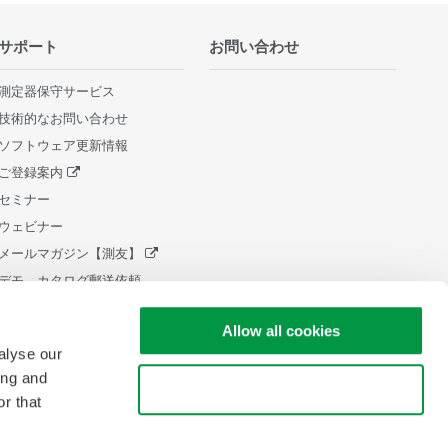
サポート
お問い合わせ
測定器保守サービス
技術的なお問い合わせ
ソフトウェア更新情報
ご登録案内
セミナー
ウェビナー
メールマガジン【測友】
デモ、カタログ郵送依頼
販売終了製品
Allow all cookies
ライフサイクルサポートポリシ
ー
alyse our
中小企業向け設備 税制証明書発
ing and
Use necessary cookies only
行
r that