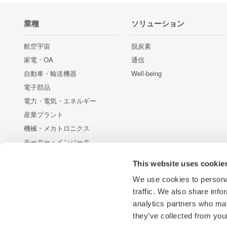
業種
ソリューション
航空宇宙
脱炭素
家電・OA
通信
自動車・輸送機器
Well-being
電子部品
電力・電気・エネルギー
産業プラント
機械・メカトロニクス
モーター・インバータ
通信・データセンター
This website uses cookie
新エネルギー・代替エネルギー
We use cookies to personal
半導体・組み込みシステム
traffic. We also share info
光・レーザー技術
analytics partners who may
医療・ヘルスケア
they’ve collected from your