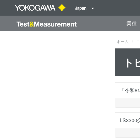
Japan
業種
ホーム
ト
「令和8
LS33