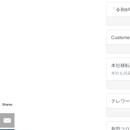
「令和6
Custo
本社移
本社を武
テレワ
Shares
新型コ