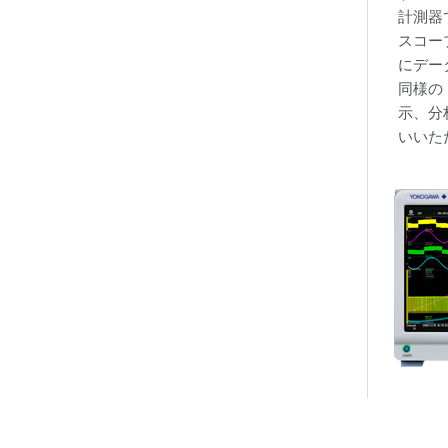
計測器
スコー
にデー
同様の
示、分
いいた