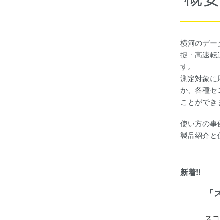
横河のデー
捉・高速転
す。
測定対象に
か、各種セ
ことができ
使い方の事
製品紹介と
新着!!
「
スコ