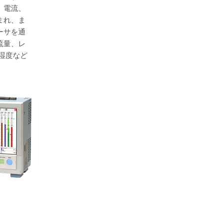
、電流、
まれ、ま
ーサを通
流量、レ
湿度など