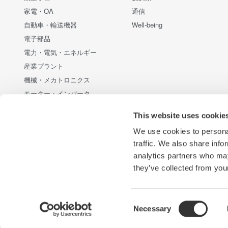
家電・OA
通信
自動車・輸送機器
Well-being
電子部品
電力・電気・エネルギー
産業プラント
機械・メカトロニクス
モーター・インバータ
通信・データセンター
This website uses cookie
新エネルギー・代替エネルギー
We use cookies to personal
半導体・組み込みシステム
traffic. We also share info
光・レーザー技術
analytics partners who may
医療・ヘルスケア
they’ve collected from your
Consent
Necessary
横河電機
横河計測
プライバシーノーティス
サイトご利用
Selection