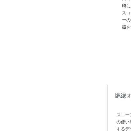
時に
スコ
ーの
器を
絶縁
スコー
の使い
するデ