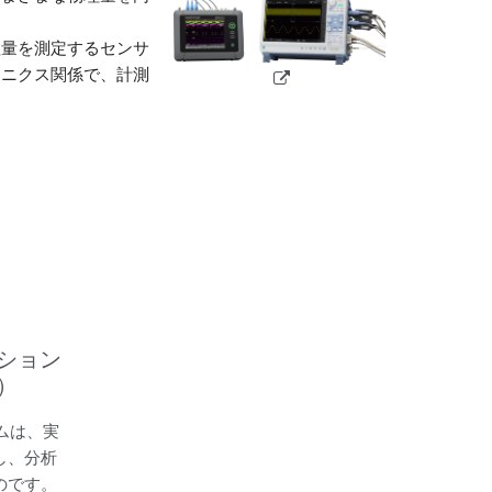
理量を測定するセンサ
ロニクス関係で、計測
ション
）
ムは、実
し、分析
のです。