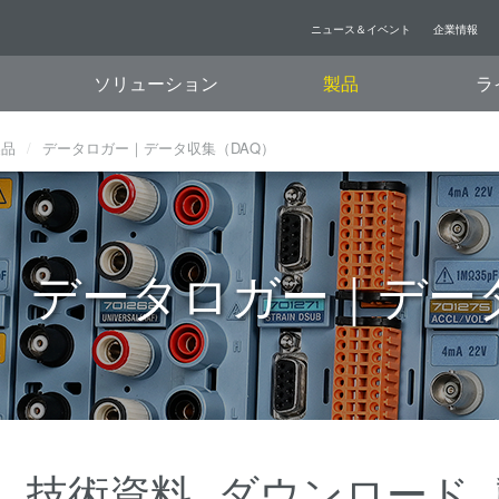
ニュース＆イベント
企業情報
ソリューション
製品
ラ
製品
データロガー｜データ収集（DAQ）
データロガー｜データ
要
技術資料
ダウンロード