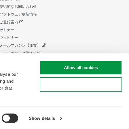
技術的なお問い合わせ
ソフトウェア更新情報
ご登録案内
セミナー
ウェビナー
メールマガジン【測友】
デモ、カタログ郵送依頼
販売終了製品
Allow all cookies
ライフサイクルサポートポリシ
ー
alyse our
中小企業向け設備 税制証明書発
ing and
Use necessary cookies only
行
r that
Show details
pyright © 2008-2026 Yokogawa Test & Measurement Corporation