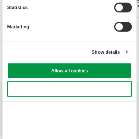
横河計測は、新製品のマルチファンクションプロ
ャリブレータ「CA500／CA550」、ディジタル圧
Statistics
「MT300」などを 出展いたします。
Marketing
Precision Making
Show details
Allow all cookies
Use necessary cookies only
業種
ソリューション
製品
ライブラリ
サポート
お問い合わせ