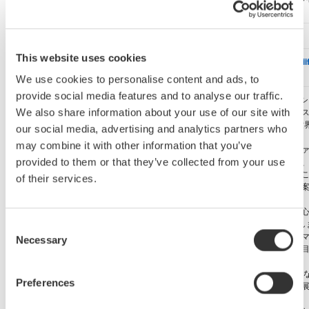
入 場 料
無料。）
招待券
申し込みは
こちら
This website uses cookies
YOKOGAWA特設サイト
https://www.yokogawa.co.jp/news/events/2019/ii
2019/
We use cookies to personalise content and ads, to
provide social media features and to analyse our traffic.
出展内容
YOKOGAWAでは、“デジタルトランスフォーメー
で、つないで、共創る（つくる）、お客様ビジネ
We also share information about your use of our site with
の最大化“をテーマに「つながるものづくり」の世
our social media, advertising and analytics partners who
ご紹介します。
may combine it with other information that you’ve
今回の出展コンセプトではバリューチェーン、フ
リー、サプライチェーンをスマート化してつなぎ
provided to them or that they’ve collected from your use
の生産情報を収集・解析して改善サイクルを回す
of their services.
よる「お客様ビジネス価値の最大化」の実現を提
します。
ブースでは、「スマートバリューチェーン」を中
た全体像から、8つのテーマで展示ゾーンを構成し
Consent
す。また、ソリューションと製品を大きく壁面に
Necessary
Selection
ングし、お客様の課題を改善する一連の流れを一
かるように展示します。
その他、IoT、AI、クラウドなどの最新技術だけで
Preferences
く、新製品を体験し「わくわく」できるコーナー
行います。