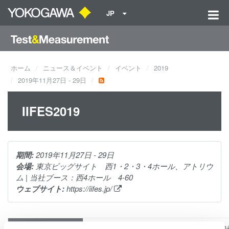
JP
ホーム
ニュース＆イベント
イベント
2019
2019年11月27日 - 29日
IIFES2019
期間:
2019年11月27日 - 29日
会場:
東京ビッグサイト 西1・2・3・4ホール、アトリウ
ム | 当社ブース：西4ホール 4-60
ウェブサイト:
https://iifes.jp/
￥1,000（税込。ただし、事前登録者、招待状持参